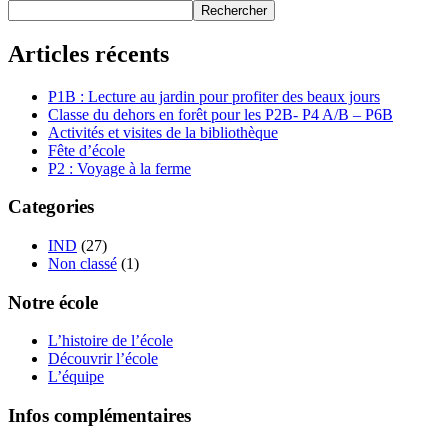
Rechercher
Articles récents
P1B : Lecture au jardin pour profiter des beaux jours
Classe du dehors en forêt pour les P2B- P4 A/B – P6B
Activités et visites de la bibliothèque
Fête d’école
P2 : Voyage à la ferme
Categories
IND
(27)
Non classé
(1)
Notre école
L’histoire de l’école
Découvrir l’école
L’équipe
Infos complémentaires