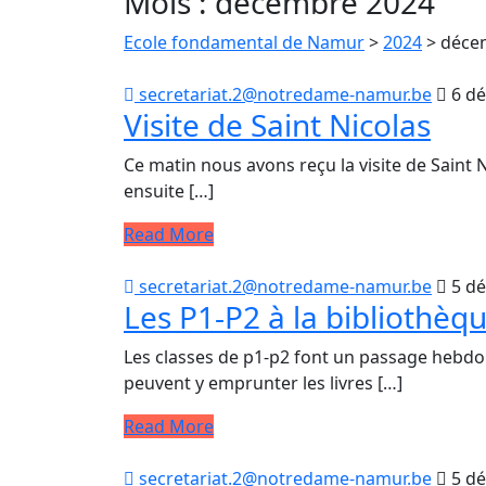
Mois :
décembre 2024
Ecole fondamental de Namur
>
2024
>
déce
secretariat.2@notredame-namur.be
6 d
Visite de Saint Nicolas
Ce matin nous avons reçu la visite de Saint Nic
ensuite […]
Read More
secretariat.2@notredame-namur.be
5 d
Les P1-P2 à la bibliothèq
Les classes de p1-p2 font un passage hebdoma
peuvent y emprunter les livres […]
Read More
secretariat.2@notredame-namur.be
5 d