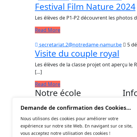
Festival Film Nature 2024
Les élèves de P1-P2 découvrent les photos du
Read More
secretariat.2@notredame-namur.be
5 d
Visite du couple royal
Les élèves de la classe projet ont aperçu le 
[…]
Read More
Notre école
Inf
com
L’histoire de l’école
Demande de confirmation des Cookies...
Découvrir l’école
Ac
L’équipe
Nous utilisons des cookies pour améliorer votre
L’
expérience sur notre site Web. En navigant sur ce site,
Ga
vous acceptez notre utilisation des cookies !
C