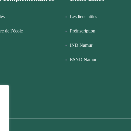
tés
Les liens utiles
ire de l’école
Préinscription
IND Namur
t
ESND Namur