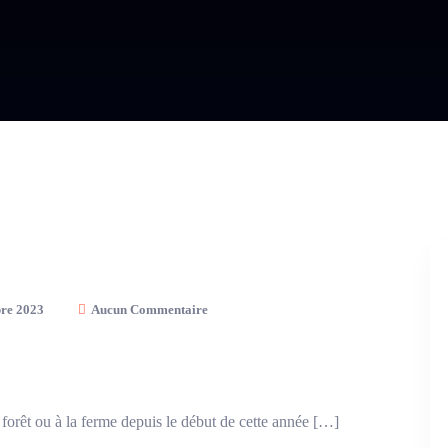
re 2023
Aucun Commentaire
 forêt ou à la ferme depuis le début de cette année […]