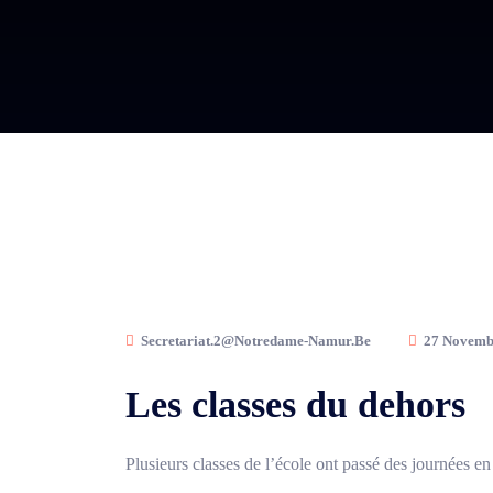
Secretariat.2@notredame-Namur.be
27 Novemb
Les classes du dehors
Plusieurs classes de l’école ont passé des journées en