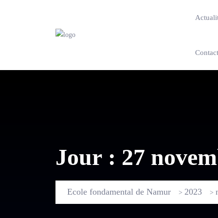
Actuali
Contac
Jour :
27 novem
Ecole fondamental de Namur
2023
>
>