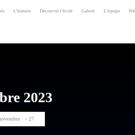
tés
L’histoire
Découvrir l’école
Galerie
L’équipe
Pré
t
bre 2023
novembre
27
>