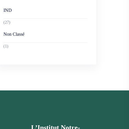
IND
(27)
Non Classé
(1)
L’Institut Notre-